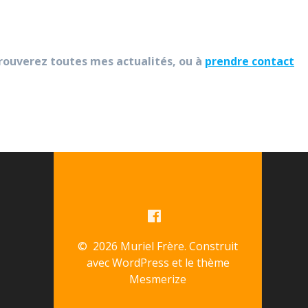
etrouverez toutes mes actualités, ou à
prendre contact
© 2026 Muriel Frère. Construit
avec WordPress et le
thème
Mesmerize